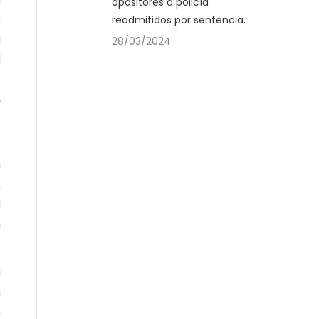
opositores a policía
r
readmitidos por sentencia.
a
28/03/2024
l
e
,
o
a
n
l
a
u
a
n