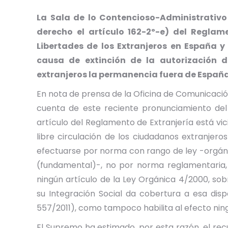
La Sala de lo Contencioso-Administrativo
derecho el artículo 162-2º-e) del Reglam
Libertades de los Extranjeros en España y
causa de extinción de la autorización 
extranjeros la permanencia fuera de España
En nota de prensa de la Oficina de Comunicació
cuenta de este reciente pronunciamiento del A
artículo del Reglamento de Extranjería está vi
libre circulación de los ciudadanos extranjer
efectuarse por norma con rango de ley -orgáni
(fundamental)-, no por norma reglamentaria,
ningún artículo de la Ley Orgánica 4/2000, sob
su Integración Social da cobertura a esa di
557/2011), como tampoco habilita al efecto nin
El Supremo ha estimado, por esta razón, el rec