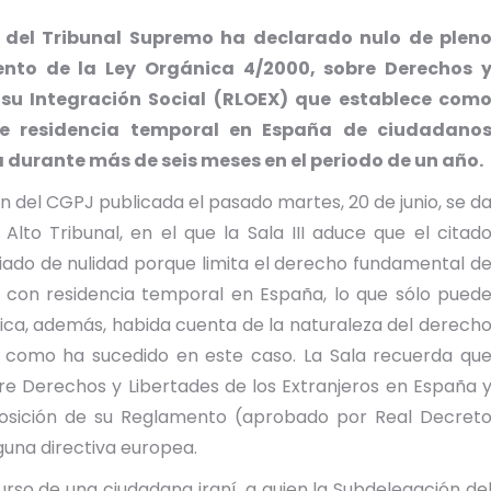
 del Tribunal Supremo ha declarado nulo de plen
ento de la Ley Orgánica 4/2000, sobre Derechos 
 su Integración Social (RLOEX) que establece com
de residencia temporal en España de ciudadano
 durante más de seis meses en el periodo de un año.
n del CGPJ publicada el pasado martes, 20 de junio, se d
lto Tribunal, en el que la Sala III aduce que el citad
ciado de nulidad porque limita el derecho fundamental d
os con residencia temporal en España, lo que sólo pued
ca, además, habida cuenta de la naturaleza del derech
 como ha sucedido en este caso. La Sala recuerda qu
re Derechos y Libertades de los Extranjeros en España 
sposición de su Reglamento (aprobado por Real Decret
guna directiva europea.
urso de una ciudadana iraní, a quien la Subdelegación de