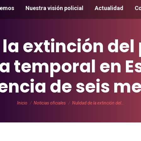
cemos
Nuestra visión policial
Actualidad
Co
 la extinción del
ia temporal en E
encia de seis me
Estás aquí:
Inicio
Noticias oficiales
Nulidad de la extinción del…