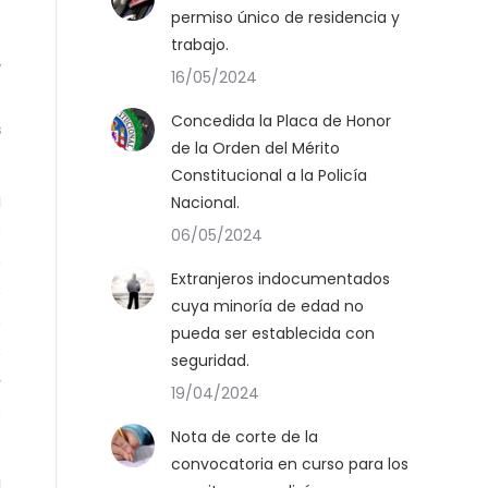
permiso único de residencia y
o
trabajo.
y
16/05/2024
o
Concedida la Placa de Honor
s
de la Orden del Mérito
Constitucional a la Policía
a
Nacional.
o
06/05/2024
e
Extranjeros indocumentados
e
cuya minoría de edad no
o
pueda ser establecida con
e
seguridad.
y
19/04/2024
o
Nota de corte de la
convocatoria en curso para los
l