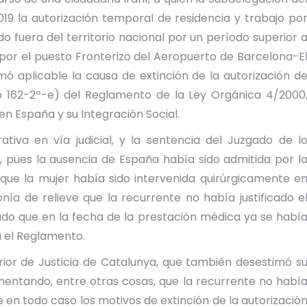
19 la autorización temporal de residencia y trabajo po
fuera del territorio nacional por un período superior 
por el puesto Fronterizo del Aeropuerto de Barcelona-E
imó aplicable la causa de extinción de la autorización d
lo 162-2º-e) del Reglamento de la Ley Orgánica 4/2000
en España y su Integración Social.
tiva en vía judicial, y la sentencia del Juzgado de l
 pues la ausencia de España había sido admitida por l
 que la mujer había sido intervenida quirúrgicamente e
ía de relieve que la recurrente no había justificado e
do que en la fecha de la prestación médica ya se habí
a el Reglamento.
perior de Justicia de Catalunya, que también desestimó s
mentando, entre otras cosas, que la recurrente no habí
e en todo caso los motivos de extinción de la autorizació