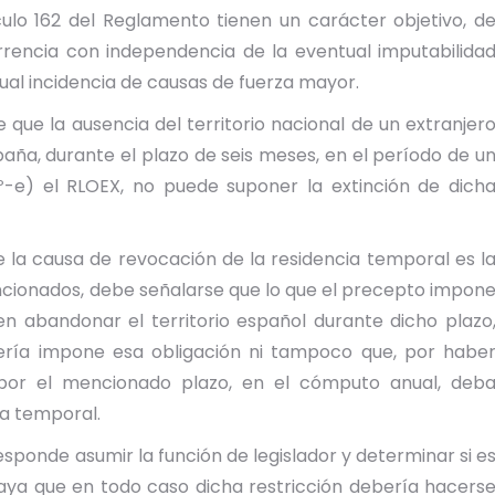
ulo 162 del Reglamento tienen un carácter objetivo, d
rencia con independencia de la eventual imputabilida
ntual incidencia de causas de fuerza mayor.
que la ausencia del territorio nacional de un extranjer
aña, durante el plazo de seis meses, en el período de u
2º-e) el RLOEX, no puede suponer la extinción de dich
de la causa de revocación de la residencia temporal es l
mencionados, debe señalarse que lo que el precepto impon
n abandonar el territorio español durante dicho plazo
ería impone esa obligación ni tampoco que, por habe
l por el mencionado plazo, en el cómputo anual, deb
ia temporal.
responde asumir la función de legislador y determinar si e
raya que en todo caso dicha restricción debería hacers