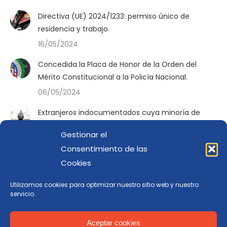
Directiva (UE) 2024/1233: permiso único de
residencia y trabajo.
16/05/2024
Concedida la Placa de Honor de la Orden del
Mérito Constitucional a la Policía Nacional.
06/05/2024
Extranjeros indocumentados cuya minoría de
edad no pueda ser establecida con seguridad.
Gestionar el
19/04/2024
Consentimiento de las
Nota de corte de la convocatoria en curso para
Cookies
los opositores a policía readmitidos por sentencia.
Utilizamos cookies para optimizar nuestro sitio web y nuestro
28/03/2024
servicio.
Aceptar cookies