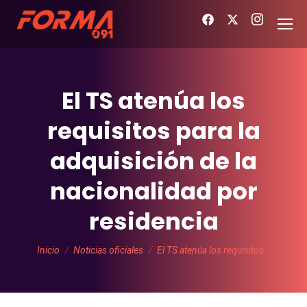
El TS atenúa los
requisitos para la
adquisición de la
nacionalidad por
residencia
Estás aquí:
Inicio
Noticias oficiales
El TS atenúa los requisitos…